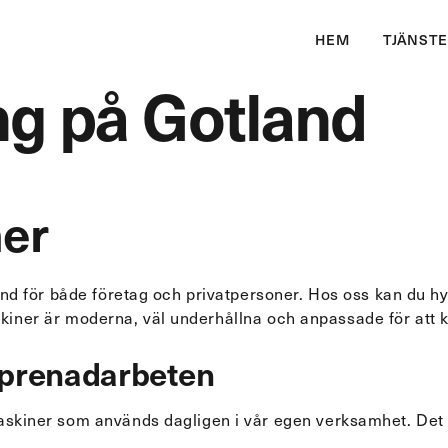
HEM
TJÄNST
g på Gotland
ner
Vatten & avlopp
 husgrund,
VA-arbeten, grävning, rörlä
nd för både företag och privatpersoner. Hos oss kan du 
beten vid åkermak,
nyinstallation, reparation o
skiner är moderna, väl underhållna och anpassade för att 
av bevattningsdammar.
återställning av avlopp.
eprenadarbeten
iner som används dagligen i vår egen verksamhet. Det inn