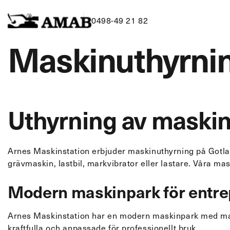
0498-49 21 82
Maskinuthyrnin
Skip
to
content
Uthyrning av maski
Schaktning & markarbeten
Dränering
Markberedning, grävarbeten,
Dränering av
Arnes Maskinstation erbjuder maskinuthyrning på Gotla
trädgårdsanläggning,
dräneringsar
grävmaskin, lastbil, markvibrator eller lastare. Våra ma
dikesrensning, kalkstensmurar och
anläggning 
Modern maskinpark för entr
viltvatten.
Arnes Maskinstation har en modern maskinpark med mask
kraftfulla och anpassade för professionellt bruk.