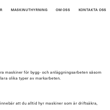
ER
MASKINUTHYRNING
OM OSS
KONTAKTA OSS
Husgrund
ggning,
Grundarbeten inför husbygge.
hyra maskiner för bygg- och anläggningsarbeten såsom
ch
Markarbete, förberedelser, gjutning
klara olika typer av markarbeten.
och dränering.
ebär att du alltid hyr maskiner som är driftsäkra,